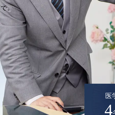
こで。
医
4