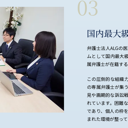
03
国内最大
弁護士法人ALGの
ムとして国内最大
属弁護士が在籍する
この圧倒的な組織
の専属弁護士が集
見や画期的な訴訟
れています。困難
であり、個人の枠
まれた環境が整って