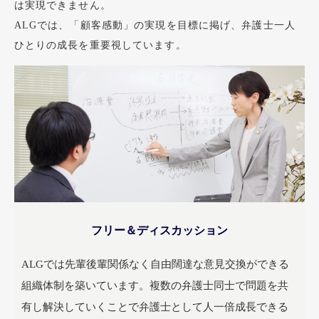
は実現できません。
ALGでは、「顧客感動」の実現を目標に掲げ、弁護士一人
2026年8月6日
ひとりの成長を重要視しています。
2026年09月03日 【LIVE配信】札幌を開催いたします。
2026年8月6日
2026年08月28日 【リアル説明会】本部を開催いたします。
お知らせ一覧を見る
フリー＆ディスカッション
ALGでは先輩後輩関係なく自由闊達な意見交換ができる
組織体制を築いています。複数の弁護士同士で問題を共
有し解決していくことで弁護士として人一倍成長できる