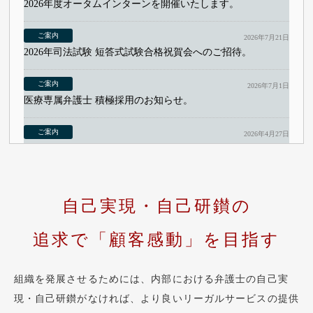
2026年度オータムインターンを開催いたします。
2026年7月21日
2026年司法試験 短答式試験合格祝賀会へのご招待。
2026年7月1日
医療専属弁護士 積極採用のお知らせ。
2026年4月27日
78期第二新卒 積極採用実施のお知らせ。
2026年8月6日
2026年09月18日 【LIVE配信】福岡を開催いたします。
自己実現・自己研鑚の
2026年8月6日
追求で「顧客感動」を
目指す
2026年09月16日 【LIVE配信】大阪・姫路合同を開催いたし
ます。
組織を発展させるためには、内部における弁護士の自己実
現・自己研鑚がなければ、より良いリーガルサービスの提供
2026年8月6日
2026年09月09日 【LIVE配信】名古屋を開催いたします。