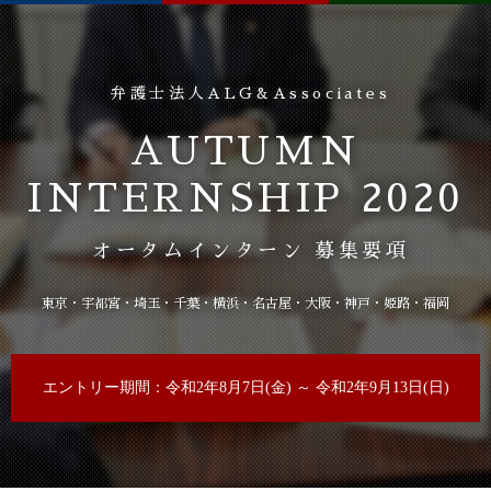
弁護士法人ALG&Associates
AUTUMN
INTERNSHIP 2020
オータムインターン 募集要項
東京
宇都宮
埼玉
千葉
横浜
名古屋
大阪
神戸
姫路
福岡
エントリー期間：令和2年8月7日(金) ～
令和2年9月13日(日)