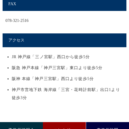
FAX
078-321-2516
アクセス
JR 神戸線
三ノ宮駅
西口から徒歩5分
阪急 神戸本線
神戸三宮駅
東口より徒歩5分
阪神 本線
神戸三宮駅
西口より徒歩5分
神戸市営地下鉄 海岸線
三宮・花時計前駅
出口1より
徒歩3分