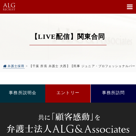
【LIVE配信】関東合同
弁護士採用
>
【千葉 所長 弁護士 大西】【民事 ジュニア・プロフェッショナルパー