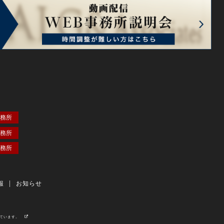
務所
務所
務所
報
お知らせ
しています。