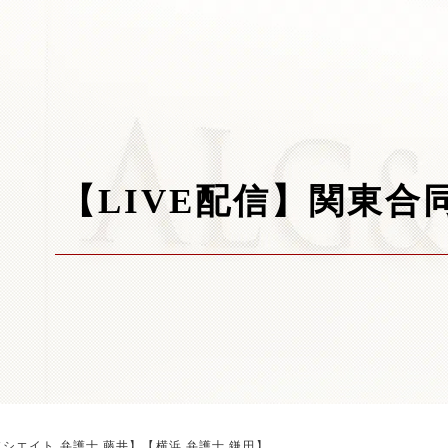
【LIVE配信】関東合
ソシエイト 弁護士 藤井】【横浜 弁護士 鎌田】