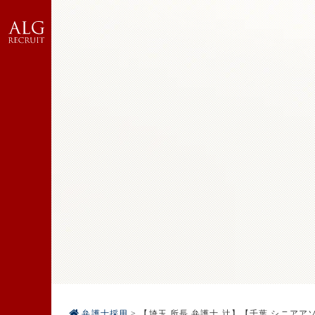
弁護士採用
>
【埼玉 所長 弁護士 辻】【千葉 シニアア