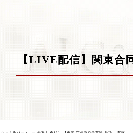
【LIVE配信】関東合
ッショナルパートナー 弁護士 白須】 【東京 交通事故事業部 弁護士 有村】