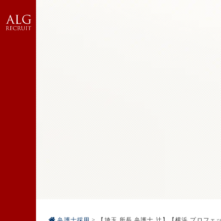
弁護士採用
>
【埼玉 所長 弁護士 辻】【横浜 プロフェ