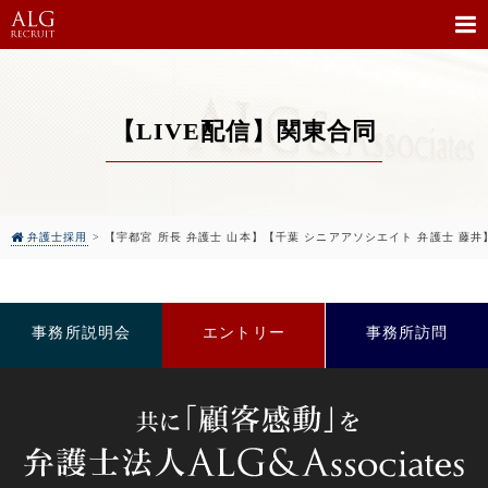
【LIVE配信】関東合同
弁護士採用
>
【宇都宮 所長 弁護士 山本】【千葉 シニアアソシエイト 弁護士 藤井