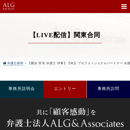
【LIVE配信】関東合同
弁護士採用
>
【横浜 所長 弁護士 伊東】【埼玉 プロフェッショナルパートナー 弁護