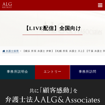
【LIVE配信】全国向け
弁護士採用
>
【横浜 所長 弁護士 伊東】【札幌 所長 弁護士 川上】【千葉 弁護士 