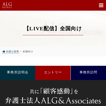
【LIVE配信】全国向け
弁護士採用
>
全国向け