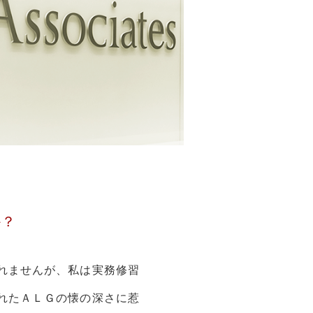
か？
れませんが、私は実務修習
れたＡＬＧの懐の深さに惹